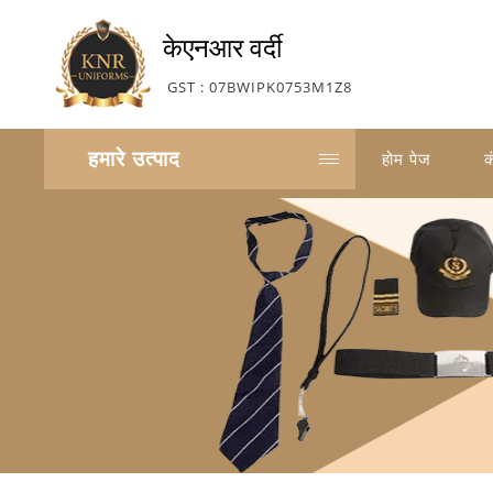
केएनआर वर्दी
GST : 07BWIPK0753M1Z8
हमारे उत्पाद
होम पेज
क