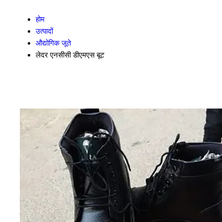
होम
उत्पादों
औद्योगिक जूते
लेदर एनसीसी डीएमएस बूट