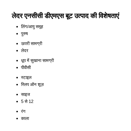
लेदर एनसीसी डीएमएस बूट उत्पाद की विशेषताएं
लिंग/आयु समूह
पुरुष
ऊपरी सामग्री
लेदर
धूप में सुखाना सामग्री
पीवीसी
स्टाइल
स्लिप ऑन शूज़
साइज
5 से 12
रंग
काला