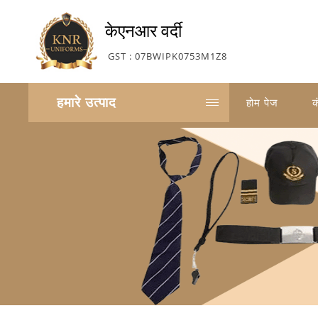
केएनआर वर्दी
GST : 07BWIPK0753M1Z8
हमारे उत्पाद
होम पेज
क